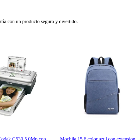
afía con un producto seguro y divertido.
 Kodak C530 5.0Mp con
Mochila 15.6 color azul con extension