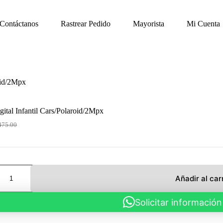
Contáctanos
Rastrear Pedido
Mayorista
Mi Cuenta
oid/2Mpx
ital Infantil Cars/Polaroid/2Mpx
475.00
ecio
ecio
ginal
ual
:
75.00.
50.00.
Añadir al car
oid/2Mpx
Solicitar información