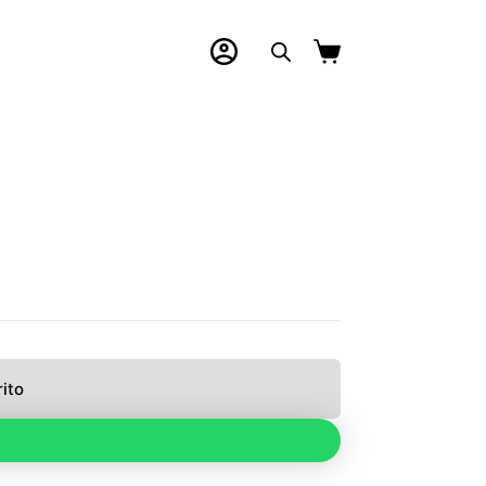
Carro
de
compra
rito