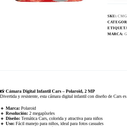
SKU:
CMG
CATEGOR
ETIQUET
MARCA:
G
📸
Cámara Digital Infantil Cars – Polaroid, 2 MP
Divertida y resistente, esta cámara digital infantil con diseño de Cars 
🔸
Marca:
Polaroid
🔸
Resolución:
2 megapíxeles
🔸
Diseño:
Temática Cars, colorida y atractiva para niños
🔸
Uso:
Fácil manejo para niños, ideal para fotos casuales