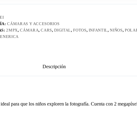
EI
ÍA:
CÁMARAS Y ACCESORIOS
AS:
2MPX
,
CÁMARA
,
CARS
,
DIGITAL
,
FOTOS
,
INFANTIL
,
NIÑOS
,
POLA
ENERICA
Descripción
es ideal para que los niños exploren la fotografía. Cuenta con 2 megapíx