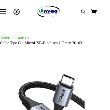
Saltar
al
contenido
Carro
de
compra
Tienda
/
Cables
/
Cable Tipo C a MicroUSB-B p/disco UGreen 20103