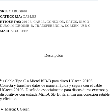
UGreen
20103
SKU:
CABUGR00
cantidad
CATEGORÍA:
CABLES
ETIQUETAS:
20103
,
CABLE
,
CONEXIÓN
,
DATOS
,
DISCO
DURO
,
MICROUSB-B
,
TRANSFERENCIA
,
UGREEN
,
USB-C
MARCA:
UGREEN
Descripción
🔌 Cable Tipo C a MicroUSB-B para disco UGreen 20103
Conecta y transfiere datos de manera rápida y segura con el cable
UGreen 20103. Diseñado especialmente para discos duros externos y
dispositivos con entrada MicroUSB-B, garantiza una conexión estable
y eficiente.
🔸 Marca: UGreen