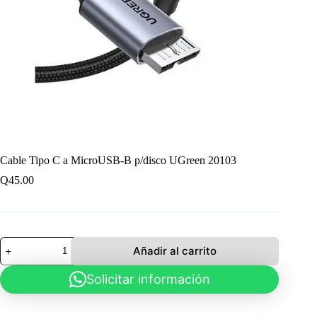
Cable Tipo C a MicroUSB-B p/disco UGreen 20103
Q
45.00
Cable
Añadir al carrito
Tipo
C
Solicitar información
a
MicroUSB-
B
p/disco