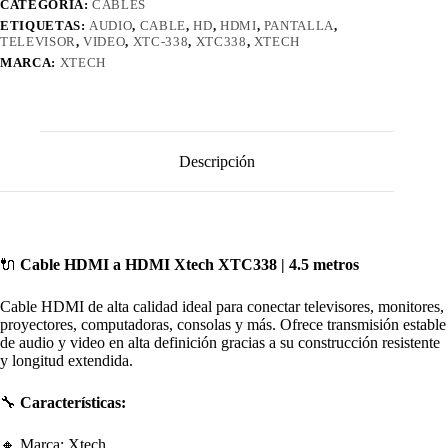
CATEGORÍA:
CABLES
ETIQUETAS:
AUDIO
,
CABLE
,
HD
,
HDMI
,
PANTALLA
,
TELEVISOR
,
VIDEO
,
XTC-338
,
XTC338
,
XTECH
MARCA:
XTECH
Descripción
🔌
Cable HDMI a HDMI Xtech XTC338 | 4.5 metros
Cable HDMI de alta calidad ideal para conectar televisores, monitores,
proyectores, computadoras, consolas y más. Ofrece transmisión estable
de audio y video en alta definición gracias a su construcción resistente
y longitud extendida.
🔧
Características:
🔸 Marca: Xtech