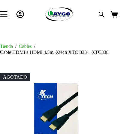
Saltar
al
contenido
Carro
de
compra
Tienda
/
Cables
/
Cable HDMI a HDMI 4.5m. Xtech XTC-338 – XTC338
AGOTADO