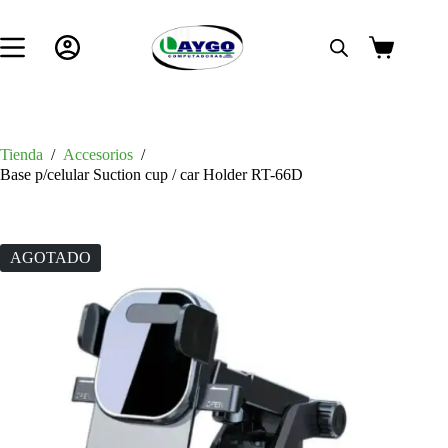
Saltar
al
contenido
Carro
de
compra
Tienda
/
Accesorios
/
Base p/celular Suction cup / car Holder RT-66D
AGOTADO