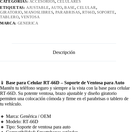
CATEGORÍAS:
ACCESORIOS
,
CELULARES
ETIQUETAS:
AJUSTABLE
,
AUTO
,
BASE
,
CELULAR
,
GIRATORIO
,
MANOSLIBRES
,
PARABRISAS
,
RT66D
,
SOPORTE
,
TABLERO
,
VENTOSA
MARCA:
GENERICA
Descripción
📱
Base para Celular RT‑66D – Soporte de Ventosa para Auto
Mantén tu teléfono seguro y siempre a la vista con la base para celular
RT‑66D. Su potente ventosa, brazo ajustable y diseño giratorio
permiten una colocación cómoda y firme en el parabrisas o tablero de
tu vehículo.
🔸 Marca: Genérica / OEM
🔸 Modelo: RT‑66D
🔸 Tipo: Soporte de ventosa para auto