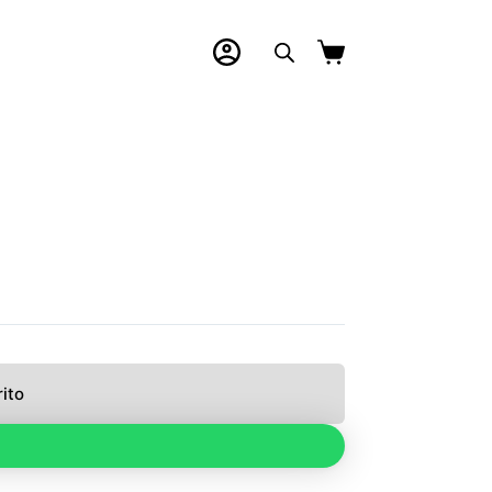
Carro
de
compra
rito