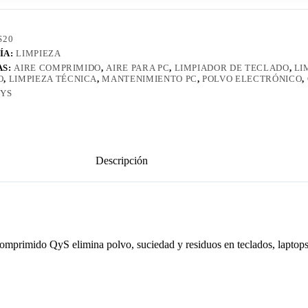
S20
ÍA:
LIMPIEZA
AS:
AIRE COMPRIMIDO
,
AIRE PARA PC
,
LIMPIADOR DE TECLADO
,
LI
O
,
LIMPIEZA TÉCNICA
,
MANTENIMIENTO PC
,
POLVO ELECTRÓNICO
,
YS
Descripción
e comprimido QyS elimina polvo, suciedad y residuos en teclados, laptop