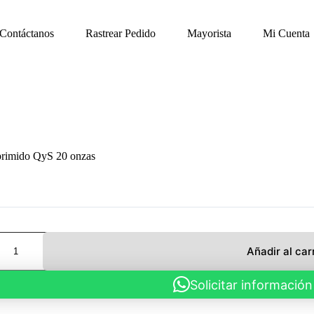
Contáctanos
Rastrear Pedido
Mayorista
Mi Cuenta
rimido QyS 20 onzas
do
Añadir al car
Solicitar información