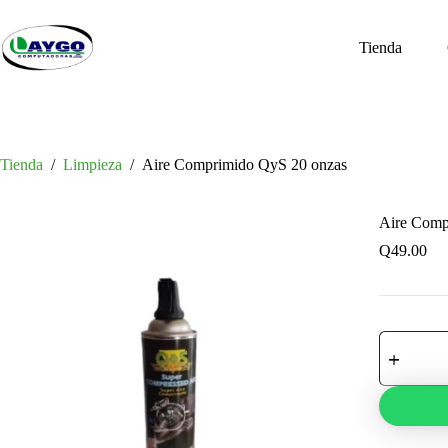
Saltar
al
contenido
Tienda
Tienda
/
Limpieza
/
Aire Comprimido QyS 20 onzas
Aire Comp
Q
49.00
Aire
Comprimi
QyS
20
onzas
cantidad