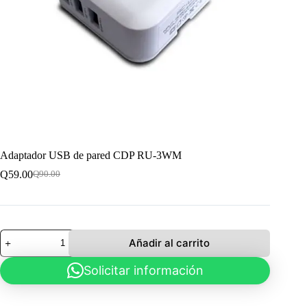
Adaptador USB de pared CDP RU-3WM
Q
59.00
Q
90.00
El
El
precio
precio
original
actual
era:
es:
Q90.00.
Q59.00.
Adaptador
Añadir al carrito
USB
de
Solicitar información
pared
CDP
RU-
3WM