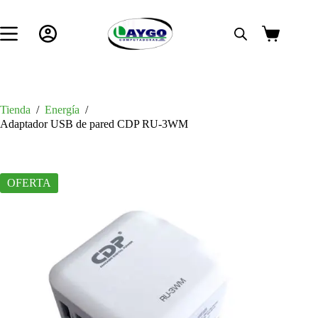
Saltar
al
contenido
Carro
de
compra
Tienda
/
Energía
/
Adaptador USB de pared CDP RU-3WM
OFERTA