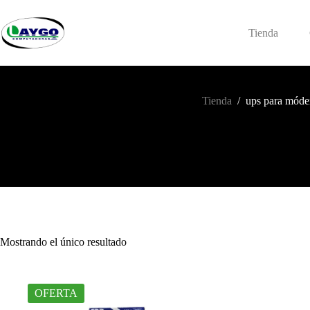
Saltar
al
contenido
Tienda
Tienda
/
ups para mód
Mostrando el único resultado
OFERTA