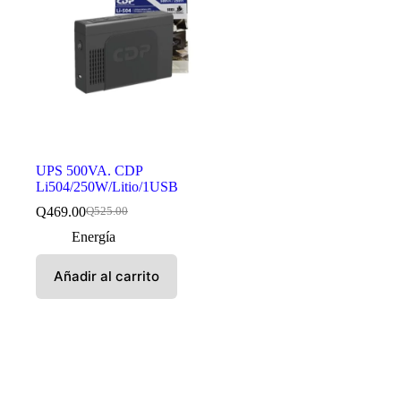
UPS 500VA. CDP
Li504/250W/Litio/1USB
Q
469.00
Q
525.00
El
El
precio
precio
Energía
original
actual
era:
es:
Añadir al carrito
Q525.00.
Q469.00.