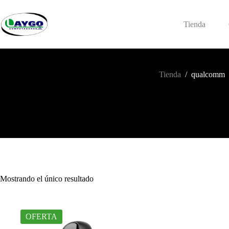
Saltar
al
contenido
Tienda
Tienda
/
qualcomm
Mostrando el único resultado
OFERTA