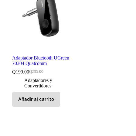
Adaptador Bluetooth UGreen
70304 Qualcomm
Q
199.00
Q
235.00
El
El
precio
precio
Adaptadores y
original
actual
Convertidores
era:
es:
Q235.00.
Q199.00.
Añadir al carrito