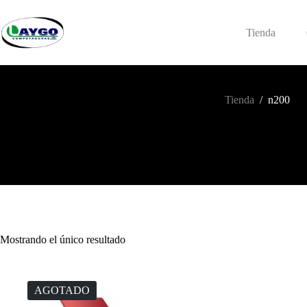
Saltar
al
contenido
Tienda
Tienda
/
n200
Mostrando el único resultado
AGOTADO