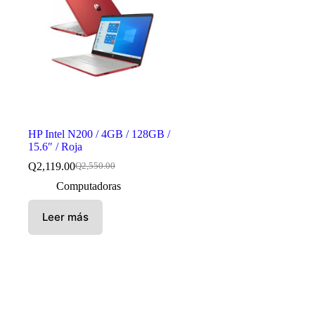
HP Intel N200 / 4GB / 128GB /
15.6″ / Roja
Q
2,119.00
Q
2,550.00
El
El
precio
precio
Computadoras
original
actual
era:
es:
Leer más
Q2,550.00.
Q2,119.00.