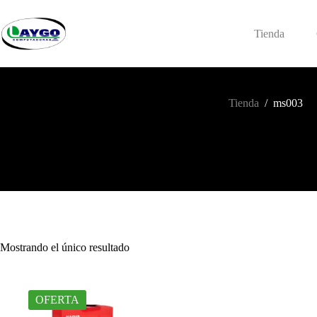
Saltar
al
contenido
Tienda
Tienda
/
ms003
Mostrando el único resultado
OFERTA