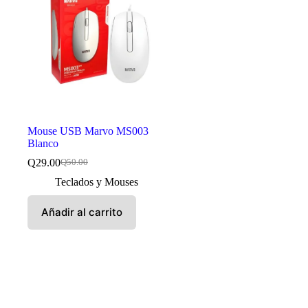
Mouse USB Marvo MS003
Blanco
Q
29.00
Q
50.00
El
El
precio
precio
Teclados y Mouses
original
actual
era:
es:
Añadir al carrito
Q50.00.
Q29.00.