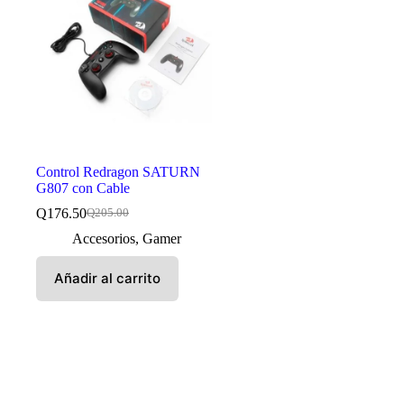
Control Redragon SATURN
G807 con Cable
Q
176.50
Q
205.00
El
El
precio
precio
Accesorios
,
Gamer
original
actual
era:
es:
Añadir al carrito
Q205.00.
Q176.50.