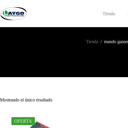
Saltar
al
contenido
Tienda
Tienda
/
mando game
Mostrando el único resultado
OFERTA