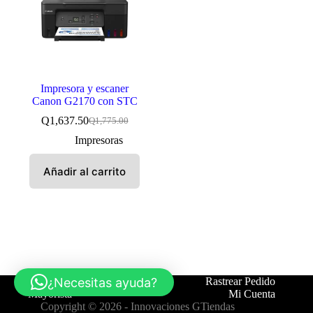
Impresora y escaner
Canon G2170 con STC
Q
1,637.50
Q
1,775.00
El
El
precio
precio
Impresoras
original
actual
era:
es:
Añadir al carrito
Q1,775.00.
Q1,637.50.
¿Necesitas ayuda?
Tienda
Contáctanos
Rastrear Pedido
Mayorista
Mi Cuenta
Copyright © 2026 -
Innovaciones GTiendas