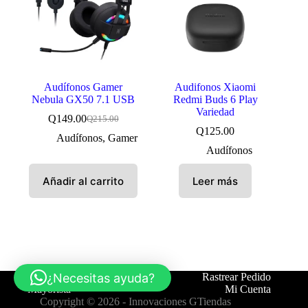
Audífonos Gamer
Audifonos Xiaomi
Nebula GX50 7.1 USB
Redmi Buds 6 Play
Variedad
Q
149.00
Q
215.00
El
El
Q
125.00
precio
precio
Audífonos
,
Gamer
original
actual
Audífonos
era:
es:
Q215.00.
Q149.00.
Añadir al carrito
Leer más
¿Necesitas ayuda?
Tienda
Contáctanos
Rastrear Pedido
Mayorista
Mi Cuenta
Copyright © 2026 -
Innovaciones GTiendas