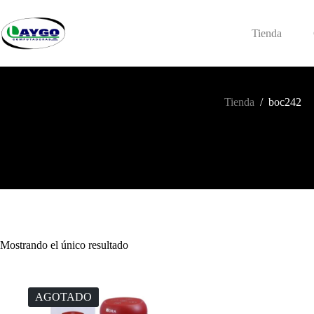
Saltar
al
contenido
Tienda
Tienda
/
boc242
Mostrando el único resultado
AGOTADO