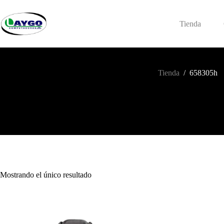
Saltar
al
contenido
Tienda
Tienda
/
658305h
Mostrando el único resultado