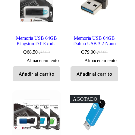
Memoria USB 64GB
Memoria USB 64GB
Kingston DT Exodia
Dahua USB 3.2 Nano
Q
68.50
Q
79.00
Q
75.00
Q
95.00
El
El
El
El
precio
precio
precio
precio
Almacenamiento
Almacenamiento
original
actual
original
actual
era:
es:
era:
es:
Añadir al carrito
Añadir al carrito
Q75.00.
Q68.50.
Q95.00.
Q79.00.
AGOTADO