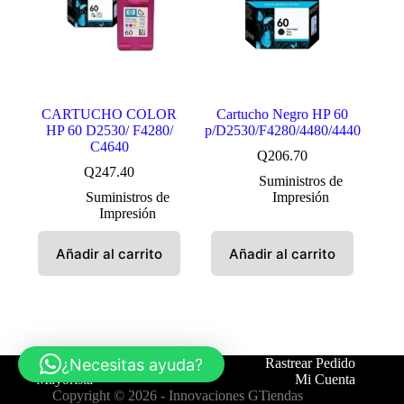
CARTUCHO COLOR
Cartucho Negro HP 60
HP 60 D2530/ F4280/
p/D2530/F4280/4480/4440
C4640
Q
206.70
Q
247.40
Suministros de
Suministros de
Impresión
Impresión
Añadir al carrito
Añadir al carrito
¿Necesitas ayuda?
Tienda
Contáctanos
Rastrear Pedido
Mayorista
Mi Cuenta
Copyright © 2026 -
Innovaciones GTiendas