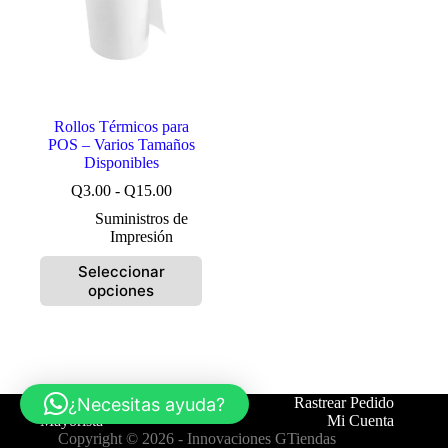
Rollos Térmicos para
POS – Varios Tamaños
Disponibles
Rango
Q
3.00
-
Q
15.00
de
Suministros de
precios:
Impresión
desde
Q3.00
Este
Seleccionar
hasta
producto
opciones
Q15.00
tiene
múltiples
variantes.
Las
opciones
se
¿Necesitas ayuda?
Tienda
Contáctanos
Rastrear Pedido
pueden
Mayorista
Mi Cuenta
elegir
Copyright © 2026 -
Innovaciones GTiendas
en