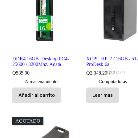
DDR4 16GB. Desktop PC4-
XCPU HP i7 / 16GB / 51
25600 / 3200Mhz. Adata
ProDesk-6a.
Q
535.00
Q
2,048.20
Q
2,215.00
El
El
precio
precio
Almacenamiento
Computadoras
original
actual
era:
es:
Añadir al carrito
Leer más
Q2,215.00.
Q2,048.20.
AGOTADO