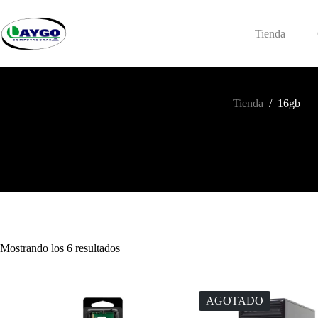
Saltar
al
contenido
Tienda
Tienda
/
16gb
Mostrando los 6 resultados
AGOTADO