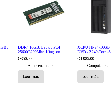
2GB /
DDR4 16GB. Laptop PC4-
XCPU HP i7 /16GB 
25600/3200Mhz. Kingston
DVD / Z240-Torre-6
Q
350.00
Q
1,985.00
Almacenamiento
Computadoras
Leer más
Leer más