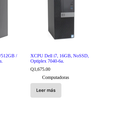
/512GB /
XCPU Dell i7, 16GB, NoSSD,
a.
Optiplex 7040-6a.
Q
1,675.00
Computadoras
Leer más