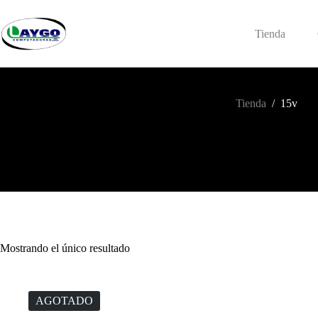
Saltar
al
contenido
Tienda
Tienda
/
15v
Mostrando el único resultado
AGOTADO