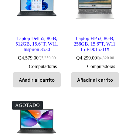
Laptop Dell i5, 8GB,
Laptop HP i3, 8GB,
512GB, 15.6″T, W11,
256GB, 15.6″T, W11,
Inspiron 3530
15-FD0153DX
Q
4,579.00
Q
4,299.00
Q
5,250.00
Q
4,820.00
El
El
El
El
precio
precio
precio
precio
Computadoras
Computadoras
original
actual
original
actual
era:
es:
era:
es:
Añadir al carrito
Añadir al carrito
Q5,250.00.
Q4,579.00.
Q4,820.00.
Q4,299.00.
AGOTADO