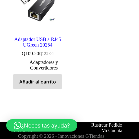
Adaptador USB a RJ45
UGreen 20254
Q
109.20
Q
125.00
El
El
precio
precio
Adaptadores y
original
actual
Convertidores
era:
es:
Q125.00.
Q109.20.
Añadir al carrito
¿Necesitas ayuda?
Tienda
Contáctanos
Rastrear Pedido
Mayorista
Mi Cuenta
Copyright © 2026 -
Innovaciones GTiendas