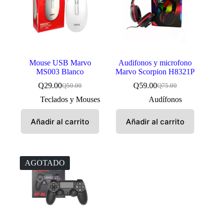
Mouse USB Marvo
Audifonos y microfono
MS003 Blanco
Marvo Scorpion H8321P
Q
29.00
Q
59.00
Q
50.00
Q
75.00
El
El
El
El
precio
precio
precio
precio
Teclados y Mouses
Audífonos
original
actual
original
actual
era:
es:
era:
es:
Añadir al carrito
Añadir al carrito
Q50.00.
Q29.00.
Q75.00.
Q59.00.
AGOTADO