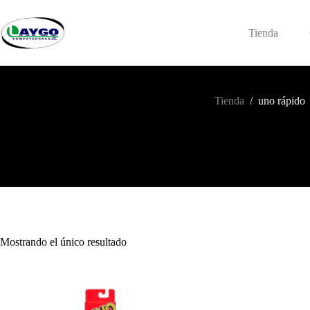
Saltar
al
contenido
Tienda
Tienda
/
uno rápido
Mostrando el único resultado